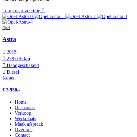
Terug naar voertuig
Opel
Astra
2015
278.670 km
Hand­geschakeld
Diesel
Kopen
€ 3.950,-
Home
Occasions
Verkoop
Werkplaats
Maak afspraak
Over ons
Contact