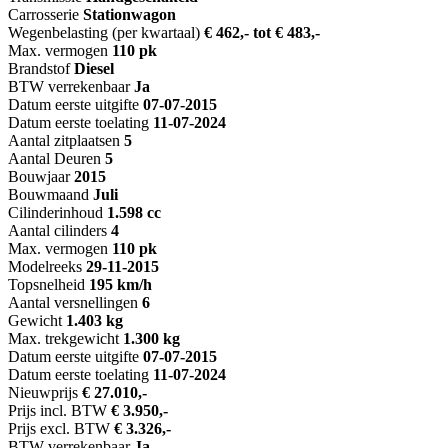
Carrosserie
Stationwagon
Wegenbelasting (per kwartaal)
€ 462,- tot € 483,-
Max. vermogen
110 pk
Brandstof
Diesel
BTW verrekenbaar
Ja
Datum eerste uitgifte
07-07-2015
Datum eerste toelating
11-07-2024
Aantal zitplaatsen
5
Aantal Deuren
5
Bouwjaar
2015
Bouwmaand
Juli
Cilinderinhoud
1.598 cc
Aantal cilinders
4
Max. vermogen
110 pk
Modelreeks
29-11-2015
Topsnelheid
195 km/h
Aantal versnellingen
6
Gewicht
1.403 kg
Max. trekgewicht
1.300 kg
Datum eerste uitgifte
07-07-2015
Datum eerste toelating
11-07-2024
Nieuwprijs
€ 27.010,-
Prijs incl. BTW
€ 3.950,-
Prijs excl. BTW
€ 3.326,-
BTW verrekenbaar
Ja