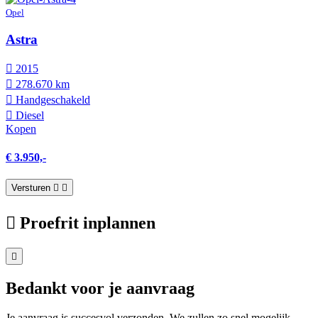
Opel
Astra
2015
278.670 km
Hand­geschakeld
Diesel
Kopen
€ 3.950,-
Versturen
Proefrit inplannen
Bedankt voor je aanvraag
Je aanvraag is succesvol verzonden. We zullen zo snel mogelijk