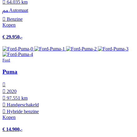
64.035 km
Automaat
Benzine
Kopen
€ 29.950,-
Ford
Puma
2020
97.551 km
Hand­geschakeld
Hybride benzine
Kopen
€ 14.900,-