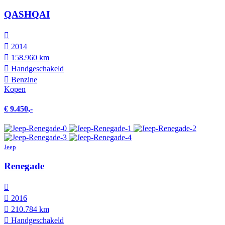
QASHQAI
2014
158.960 km
Hand­geschakeld
Benzine
Kopen
€ 9.450,-
Jeep
Renegade
2016
210.784 km
Hand­geschakeld