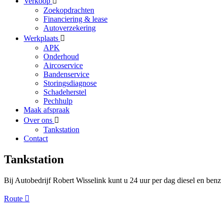
Verkoop
Zoekopdrachten
Financiering & lease
Autoverzekering
Werkplaats
APK
Onderhoud
Aircoservice
Bandenservice
Storingsdiagnose
Schadeherstel
Pechhulp
Maak afspraak
Over ons
Tankstation
Contact
Tankstation
Bij Autobedrijf Robert Wisselink kunt u 24 uur per dag diesel en ben
Route